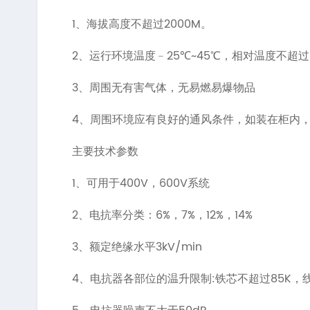
1、
2000M
海拔高度不超过
。
2、
25
~45
运行环境温度﹣
℃
℃，相对温度不超过
3、
周围无有害气体，无易燃易爆物品
4、
周围环境应有良好的通风条件，如装在柜内
主要技术参数
1、
400V
600V
可用于
，
系统
2、
6%
7%
12%
14%
电抗率分类：
，
，
，
3、
3kV/min
额定绝缘水平
4、
:
85K
电抗器各部位的温升限制
铁芯不超过
，