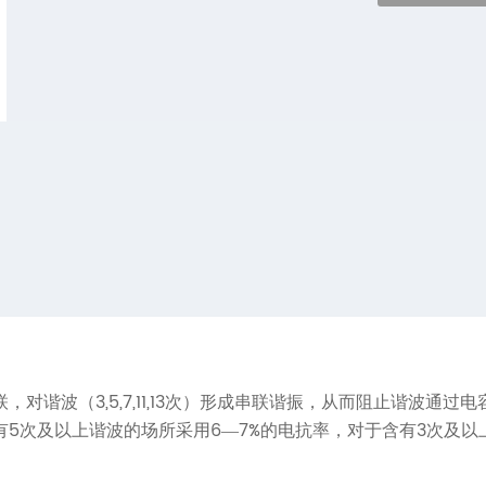
3,5,7,11,13
联，对谐波（
次）形成串联谐振，从而阻止谐波通过电
5
6
7%
3
有
次及以上谐波的场所采用
—
的电抗率，对于含有
次及以