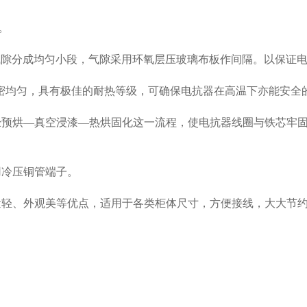
。
气隙分成均匀小段，气隙采用环氧层压玻璃布板作间隔。以保证
密均匀，具有极佳的耐热等级，可确保电抗器在高温下亦能安全
经预烘—真空浸漆—热烘固化这一流程，使电抗器线圈与铁芯牢
用冷压铜管端子。
量轻、外观美等优点，适用于各类柜体尺寸，方便接线，大大节