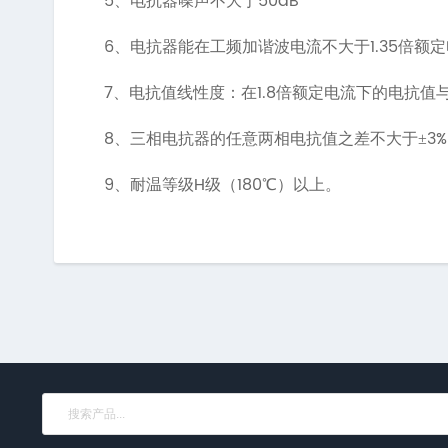
5、
50dB
电抗器噪声不大于
6、
1.35
电抗器能在工频加谐波电流不大于
倍额定
7、
1.8
电抗值线性度：在
倍额定电流下的电抗值
8、
3%
三相电抗器的任意两相电抗值之差不大于±
9、
H
180
耐温等级
级（
℃）以上。