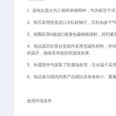
1、
该电抗器分为三相和单相两种，均为铁芯干式
2、
铁芯采用优质进口冷轧硅钢片，芯柱由多个
3、
H
C
线圈采用
级或
级漆包扁铜线绕制，排列紧
4、
电抗器芯柱部分坚固件采用无磁性材料，并
的温升，确保具有较好的滤波效果。
5、
外露部件均采取了防腐蚀处理，引出端子采
6、
电抗器与国内同类产品相比具有体积小、重
使用环境条件