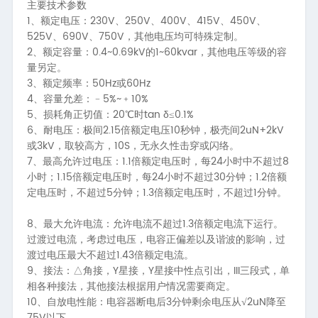
主要技术参数
1、
230V
250V
400V
415V
450V
额定电压：
、
、
、
、
、
525V
690V
750V
、
、
，其他电压均可特殊定制。
2、
0.4~0.69kV
1~60kvar
额定容量：
的
，其他电压等级的容
量另定。
3、
50Hz
60Hz
额定频率：
或
4、
5%~
10%
容量允差：﹣
﹢
5、
20
tan δ
0.1%
损耗角正切值：
℃时
≤
6、
2.15
10
2uN+2kV
耐电压：极间
倍额定电压
秒钟，极壳间
3kV
10S
或
，取较高方，
，无永久性击穿或闪络。
7、
1.1
24
8
最高允许过电压：
倍额定电压时，每
小时中不超过
1.15
24
30
1.2
小时；
倍额定电压时，每
小时不超过
分钟；
倍额
5
1.3
1
定电压时，不超过
分钟；
倍额定电压时，不超过
分钟。
8、
1.3
最大允许电流：允许电流不超过
倍额定电流下运行。
过渡过电流，考虑过电压，电容正偏差以及谐波的影响，过
1.43
渡过电压最大不超过
倍额定电流。
9、
Y
Y
III
接法：△角接，
星接，
星接中性点引出，
三段式，单
相各种接法，其他接法根据用户情况需要商定。
10、
3
2uN
自放电性能：电容器断电后
分钟剩余电压从√
降至
75V
以下。