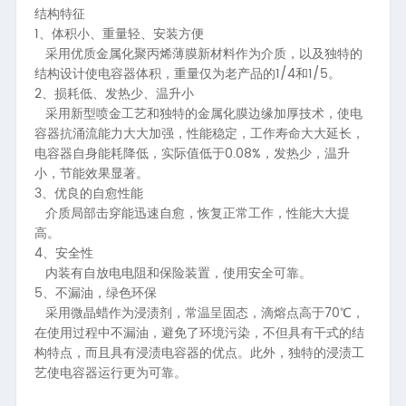
结构特征
1、
体积小、重量轻、安装方便
采用优质金属化聚丙烯薄膜新材料作为介质，以及独特的
1/4
1/5
结构设计使电容器体积，重量仅为老产品的
和
。
2、
损耗低、发热少、温升小
采用新型喷金工艺和独特的金属化膜边缘加厚技术，使电
容器抗涌流能力大大加强，性能稳定，工作寿命大大延长，
0.08%
电容器自身能耗降低，实际值低于
，发热少，温升
小，节能效果显著。
3、
优良的自愈性能
介质局部击穿能迅速自愈，恢复正常工作，性能大大提
高。
4、
安全性
内装有自放电电阻和保险装置，使用安全可靠。
5、
不漏油，绿色环保
70
采用微晶蜡作为浸渍剂，常温呈固态，滴熔点高于
℃，
在使用过程中不漏油，避免了环境污染，不但具有干式的结
构特点，而且具有浸渍电容器的优点。此外，独特的浸渍工
艺使电容器运行更为可靠。