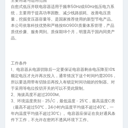
主要用途与适用范围
50Hz
60Hz
自愈式低压并联电容器适用于频率
或
低压电力系
统，主要用于提高功率因数、减少线路损耗、改善电压质
量，挖掘变压器容量等。是国家推荐使用的新型节电产品。
ISO9001
本公司依靠科技优势和严格按
质量体系管理，产品
18
质优价廉、服务周到。质保期
个月，明显高于国内同类产
品。
工作条件
1、
10%
电容器从电源切除后一定要保证电容器剩余电压降至
200S
额定电压才允许再次投入，通常情况下这个时间约需
，
所以要选用带有切除后再投入有锁定时间功能的控制器。对
于采用等电位投切开关的可以不受此限制。
2、
2000M
海拔高度不超过
。
3、
25/C
25
C
环境温度类别﹣
，最低温度﹣
℃，最高温度
类
50
24
40
（最高不超过
℃，
小时内温度平均值不超过
℃，一
30
年内温度平均值不超过
℃）。电容器应保证在良好通风条
件下工作，不允许在密闭不透风环境下工作。