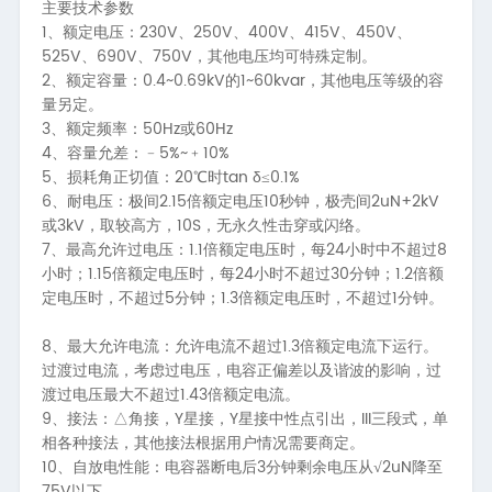
主要技术参数
1、
230V
250V
400V
415V
450V
额定电压：
、
、
、
、
、
525V
690V
750V
、
、
，其他电压均可特殊定制。
2、
0.4~0.69kV
1~60kvar
额定容量：
的
，其他电压等级的容
量另定。
3、
50Hz
60Hz
额定频率：
或
4、
5%~
10%
容量允差：﹣
﹢
5、
20
tan δ
0.1%
损耗角正切值：
℃时
≤
6、
2.15
10
2uN+2kV
耐电压：极间
倍额定电压
秒钟，极壳间
3kV
10S
或
，取较高方，
，无永久性击穿或闪络。
7、
1.1
24
8
最高允许过电压：
倍额定电压时，每
小时中不超过
1.15
24
30
1.2
小时；
倍额定电压时，每
小时不超过
分钟；
倍额
5
1.3
1
定电压时，不超过
分钟；
倍额定电压时，不超过
分钟。
8、
1.3
最大允许电流：允许电流不超过
倍额定电流下运行。
过渡过电流，考虑过电压，电容正偏差以及谐波的影响，过
1.43
渡过电压最大不超过
倍额定电流。
9、
Y
Y
III
接法：△角接，
星接，
星接中性点引出，
三段式，单
相各种接法，其他接法根据用户情况需要商定。
10、
3
2uN
自放电性能：电容器断电后
分钟剩余电压从√
降至
75V
以下。