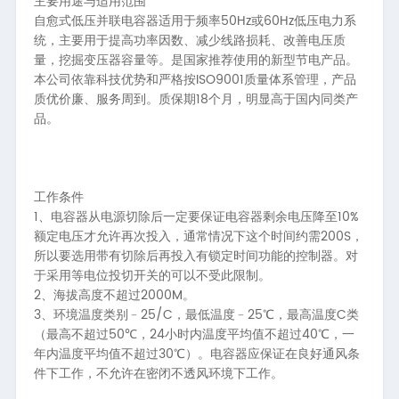
主要用途与适用范围
50Hz
60Hz
自愈式低压并联电容器适用于频率
或
低压电力系
统，主要用于提高功率因数、减少线路损耗、改善电压质
量，挖掘变压器容量等。是国家推荐使用的新型节电产品。
ISO9001
本公司依靠科技优势和严格按
质量体系管理，产品
18
质优价廉、服务周到。质保期
个月，明显高于国内同类产
品。
工作条件
1、
10%
电容器从电源切除后一定要保证电容器剩余电压降至
200S
额定电压才允许再次投入，通常情况下这个时间约需
，
所以要选用带有切除后再投入有锁定时间功能的控制器。对
于采用等电位投切开关的可以不受此限制。
2、
2000M
海拔高度不超过
。
3、
25/C
25
C
环境温度类别﹣
，最低温度﹣
℃，最高温度
类
50
24
40
（最高不超过
℃，
小时内温度平均值不超过
℃，一
30
年内温度平均值不超过
℃）。电容器应保证在良好通风条
件下工作，不允许在密闭不透风环境下工作。