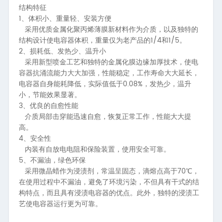
结构特征
1、
体积小、重量轻、安装方便
采用优质金属化聚丙烯薄膜新材料作为介质，以及独特的
1/4
1/5
结构设计使电容器体积，重量仅为老产品的
和
。
2、
损耗低、发热少、温升小
采用新型喷金工艺和独特的金属化膜边缘加厚技术，使电
容器抗涌流能力大大加强，性能稳定，工作寿命大大延长，
0.08%
电容器自身能耗降低，实际值低于
，发热少，温升
小，节能效果显著。
3、
优良的自愈性能
介质局部击穿能迅速自愈，恢复正常工作，性能大大提
高。
4、
安全性
内装有自放电电阻和保险装置，使用安全可靠。
5、
不漏油，绿色环保
70
采用微晶蜡作为浸渍剂，常温呈固态，滴熔点高于
℃，
在使用过程中不漏油，避免了环境污染，不但具有干式的结
构特点，而且具有浸渍电容器的优点。此外，独特的浸渍工
艺使电容器运行更为可靠。