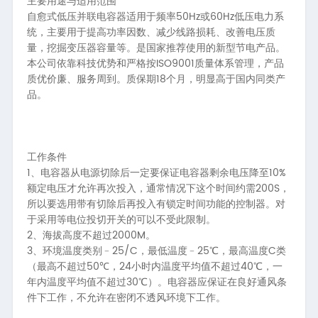
主要用途与适用范围
50Hz
60Hz
自愈式低压并联电容器适用于频率
或
低压电力系
统，主要用于提高功率因数、减少线路损耗、改善电压质
量，挖掘变压器容量等。是国家推荐使用的新型节电产品。
ISO9001
本公司依靠科技优势和严格按
质量体系管理，产品
18
质优价廉、服务周到。质保期
个月，明显高于国内同类产
品。
工作条件
1、
10%
电容器从电源切除后一定要保证电容器剩余电压降至
200S
额定电压才允许再次投入，通常情况下这个时间约需
，
所以要选用带有切除后再投入有锁定时间功能的控制器。对
于采用等电位投切开关的可以不受此限制。
2、
2000M
海拔高度不超过
。
3、
25/C
25
C
环境温度类别﹣
，最低温度﹣
℃，最高温度
类
50
24
40
（最高不超过
℃，
小时内温度平均值不超过
℃，一
30
年内温度平均值不超过
℃）。电容器应保证在良好通风条
件下工作，不允许在密闭不透风环境下工作。