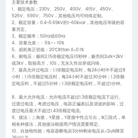
主要技术参数
1、
230V
250V
400V
415V
450V
额定电压：
、
、
、
、
、
525V
690V
750V
、
、
，其他电压均可特殊定制。
2、
0.4~0.69kV
1~60kvar
额定容量：
的
，其他电压等级的容
量另定。
3、
50Hz
60Hz
额定频率：
或
4、
5%~
10%
容量允差：﹣
﹢
5、
20
tan δ
0.1%
损耗角正切值：
℃时
≤
6、
2.15
10
2uN+2kV
耐电压：极间
倍额定电压
秒钟，极壳间
3kV
10S
或
，取较高方，
，无永久性击穿或闪络。
7、
1.1
24
8
最高允许过电压：
倍额定电压时，每
小时中不超过
1.15
24
30
1.2
小时；
倍额定电压时，每
小时不超过
分钟；
倍额
5
1.3
1
定电压时，不超过
分钟；
倍额定电压时，不超过
分钟。
8、
1.3
最大允许电流：允许电流不超过
倍额定电流下运行。
过渡过电流，考虑过电压，电容正偏差以及谐波的影响，过
1.43
渡过电压最大不超过
倍额定电流。
9、
Y
Y
III
接法：△角接，
星接，
星接中性点引出，
三段式，单
相各种接法，其他接法根据用户情况需要商定。
10、
3
2uN
自放电性能：电容器断电后
分钟剩余电压从√
降至
75V
以下。