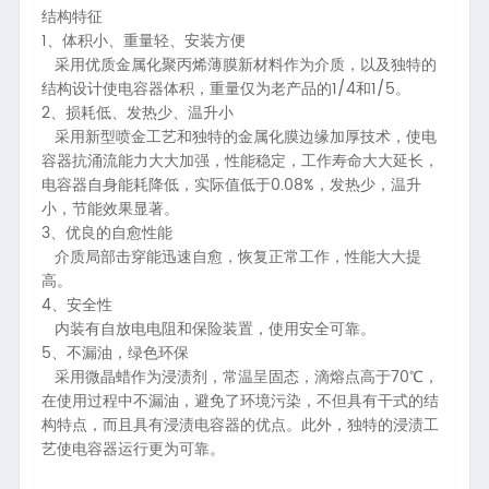
结构特征
1、
体积小、重量轻、安装方便
采用优质金属化聚丙烯薄膜新材料作为介质，以及独特的
1/4
1/5
结构设计使电容器体积，重量仅为老产品的
和
。
2、
损耗低、发热少、温升小
采用新型喷金工艺和独特的金属化膜边缘加厚技术，使电
容器抗涌流能力大大加强，性能稳定，工作寿命大大延长，
0.08%
电容器自身能耗降低，实际值低于
，发热少，温升
小，节能效果显著。
3、
优良的自愈性能
介质局部击穿能迅速自愈，恢复正常工作，性能大大提
高。
4、
安全性
内装有自放电电阻和保险装置，使用安全可靠。
5、
不漏油，绿色环保
70
采用微晶蜡作为浸渍剂，常温呈固态，滴熔点高于
℃，
在使用过程中不漏油，避免了环境污染，不但具有干式的结
构特点，而且具有浸渍电容器的优点。此外，独特的浸渍工
艺使电容器运行更为可靠。