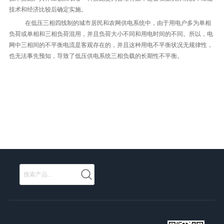
技术和经济比较后确定实施。
在低压三相四线制的城市居民和农网供电系统中，由于用电户多为单相
负荷或单相和三相负荷混用，并且负荷大小不同和用电时间的不同。所以，电
网中三相间的不平衡电流是客观存在的，并且这种用电不平衡状况无规律性，
也无法事先预知，导致了低压供电系统三相负载的长期性不平衡。