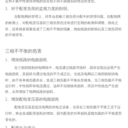
定和不集中性使得用电的负荷也不得不跟随实际情况而变化。
3、对于配变负荷的监视力度的削弱。
在配电网的管理上，经常会忽略三相负荷分配中的管理问题。在配电网
的检测上，对配电变压器的三相负荷也没有进行定期的检测和调整。
除此之
外，还有很多因素造成了三相不平衡的现象，例如线路的影响以及三相负荷矩
的不相等等。
三相不平衡的危害
1、增加线路的电能损耗
在三相四线制供电网络中，电流通过线路导线时，因存在阻抗必将产生
电能损耗，其损耗与通过电流的平方成正比。
当低压电网以三相四线制供电
时，由于有单相负载存在，造成三相负载不平衡在所难免。
当三相负载不平衡
运行时，中性线即有电流通过。这样不但相线有损耗，而且中性线也产生损
耗，从而增加了电网线路的损耗。
2、增加配电变压器的电能损耗
配电变压器是低压电网的供电主设备，当其在三相负载不平衡工况下运
行时，将会造成配变损耗的增加。因为配变的功率损耗是随负载的不平衡度而
变化的。
3、配变出力减少