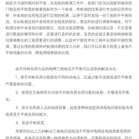
能是尽力做到相对的平衡，在实际的检测工作中，各部门应当以国家和相关部
门制定的平衡度的衡量指标作为一个标准，将检测的结果进行专业的记录和分
析，对各相的负荷电流进行定期的检测，以便于及时发现一些三相的不平衡状
况。
当在检测过程中发现有安全隐患的部位，要及时的进行调整和修改。对于
检测过程中未发现问题的部位，也应当提高瞽惕。在检测结束以后，不仅需要
进行数据的整理和分析，还要进行及时的反馈。
这里的反馈主要是指根据检测
结果推断出的三相需要进行的调整，以及对于新技术在三相中运用的可能性预
测。通过合理的检测和对检测结果的深入分析，我们可以在最大程度上避免不
平衡现象的出现，降低用电事故的出现。
由不对称负荷引起的电网三相电压不平衡可以采取的解决办法：
1、将不对称负荷分散接在不同的供电点，以减少集中连接造成不平衡度
严重超标的问题。
2、使用交叉换相等办法使不对称负荷合理分配到各相，尽量使其平衡
化。
3、加大负荷接入点的短路容量，如改变网络或提高供电电压级别提高系
统承受不平衡负荷的能力。
4、装设平衡装置。
简要列出以上几种解决三相电压或电流不平衡对电网及电能质量危害的
技术措施。具体应该采取哪一种措施更为合理有效，还要根据实际情况，经过