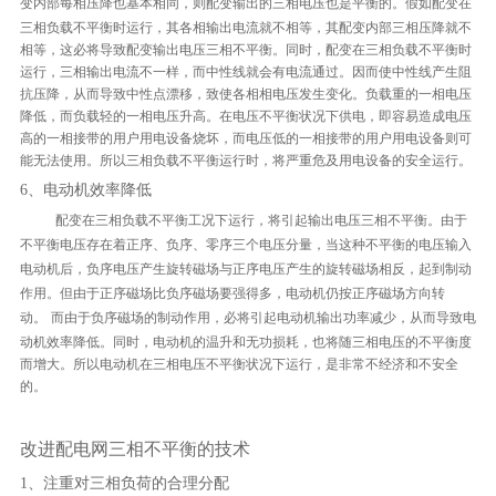
变内部每相压降也基本相同，则配变输出的三相电压也是平衡的。
假如配变在
三相负载不平衡时运行，其各相输出电流就不相等，其配变内部三相压降就不
相等，这必将导致配变输出电压三相不平衡。
同时，配变在三相负载不平衡时
运行，三相输出电流不一样，而中性线就会有电流通过。
因而使中性线产生阻
抗压降，从而导致中性点漂移，致使各相相电压发生变化。
负载重的一相电压
降低，而负载轻的一相电压升高。
在电压不平衡状况下供电，即容易造成电压
高的一相接带的用户用电设备烧坏，而电压低的一相接带的用户用电设备则可
能无法使用。所以三相负载不平衡运行时，将严重危及用电设备的安全运行。
6、电动机效率降低
配变在三相负载不平衡工况下运行，将引起输出电压三相不平衡。由于
不平衡电压存在着正序、负序、零序三个电压分量，当这种不平衡的电压输入
电动机后，负序电压产生旋转磁场与正序电压产生的旋转磁场相反，起到制动
作用。但由于正序磁场比负序磁场要强得多，电动机仍按正序磁场方向转
动。
而由于负序磁场的制动作用，必将引起电动机输出功率减少，从而导致电
动机效率降低。同时，电动机的温升和无功损耗，也将随三相电压的不平衡度
而增大。所以电动机在三相电压不平衡状况下运行，是非常不经济和不安全
的。
改进配电网三相不平衡的技术
1、注重对三相负荷的合理分配