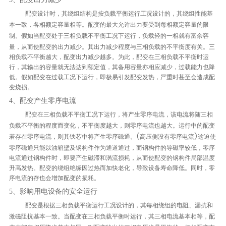
配变设计时，其绕组结构是按负载平衡运行工况设计的，其绕组性能基
本一致，各相额定容量相等。配变的最大允许出力要受到每相额定容量的限
制。
假如当配变处于三相负载不平衡工况下运行，负载轻的一相就有富余容
量，从而使配变的出力减少。其出力减少程度与三相负载的不平衡度有关。
三
相负载不平衡越大，配变出力减少越多。
为此，配变在三相负载不平衡时运
行，其输出的容量就无法达到额定值，其备用容量亦相应减少，过载能力也降
低。假如配变在过载工况下运行，即极易引发配变发热，严重时甚至会造成配
变烧损。
4、配变产生零序电流
配变在三相负载不平衡工况下运行，将产生零序电流，该电流将随三相
负载不平衡的程度而变化，不平衡度越大，则零序电流也越大。运行中的配变
若存在零序电流，则其铁芯中将产生零序磁通。
(高压侧没有零序电流)这迫使
零序磁通只能以油箱壁及钢构件作为通道通过，而钢构件的导磁率较低，零序
电流通过钢构件时，即要产生磁滞和涡流损耗，从而使配变的钢构件局部温度
升高发热。
配变的绕组绝缘因过热而加快老化，导致设备寿命降低。同时，零
序电流的存也会增加配变的损耗。
5、影响用电设备的安全运行
配变是根据三相负载平衡运行工况设计的，其每相绕组的电阻、漏抗和
激磁阻抗基本一致。当配变在三相负载平衡时运行，其三相电流基本相等，配