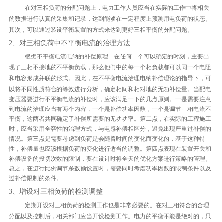
在对三相负荷的分配问题上，电力工作人员应当在实际的工作中将相关
的数据进行认真的采集和记录，达到能够在一定程度上预测用电负荷的状态。
其次，可以通过装设平衡装置的方式来达到更好三相平衡的分配问题。
2、对三相负荷中不平衡电流的治理方法
根据不平衡电流电纳的补偿原理，在任何一个可以确定的时刻，主要出
现了三相不接地的不平衡负载，那么他们中的每一个相负载都可以同一个电阻
和电容形成并联的形式。
因此，在不平衡电流治理电纳补偿理论的指导下，可
以将不同性质符合的等效进行分析，确定相间和相对地的无功补偿量。
当配电
变压器要进行不平衡电流的补偿时，应该满足一下的几点原则。
一是需要注意
到电流的治理应当有两个内容，一个是补偿功率因数，一个是调节三相电流不
平衡，这两者共同确定了补偿所需要的无功功率。
第二点，在实际的工程施工
时，应当采用全容性的治理方式，与电感补偿相区分，避免出现严重过补偿的
情况。
第三点是需要考虑到负荷是会随着时间的变化而变化的，基于这种特
性，补偿量也应该根据负荷的变化进行适当的调整。
第四点表现在装置开关和
补偿设备的投切次数的限制，要在设计时将全天的优化方案进行策略的管理。
总之，在进行比例调节系数额设置时，需要同时考虑功率因数的限制条件以及
过补偿限制的条件。
3、增设对三相负荷的检测调整
定期开设对三相负荷的检测工作也是非常必要的。在对三相符合的合理
分配以及控制后，相关部门应当开设检测工作。
电力的平衡不能是绝对的，只